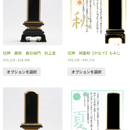
位牌 面粉 春日桜門 別上塗
位牌 純面粉【かなで】もみじ
¥
20,328
–
¥
28,908
¥
69,300
–
¥
93,720
オプションを選択
オプションを選択