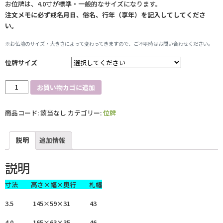
お位牌は、4.0寸が標準・一般的なサイズになります。
注文メモに必ず戒名月日、俗名、行年（享年）を記入してしてくださ
い。
※お仏壇のサイズ・大きさによって変わってきますので、ご不明時はお問い合わせください。
位牌サイズ
位
お買い物カゴに追加
牌
純
商品コード:
該当なし
カテゴリー:
位牌
面
粉
【か
説明
追加情報
な
で】
説明
桜
個
寸法 高さ×幅×奥行 札幅
3.5 145×59×31 43
4.0 165×63×35 46