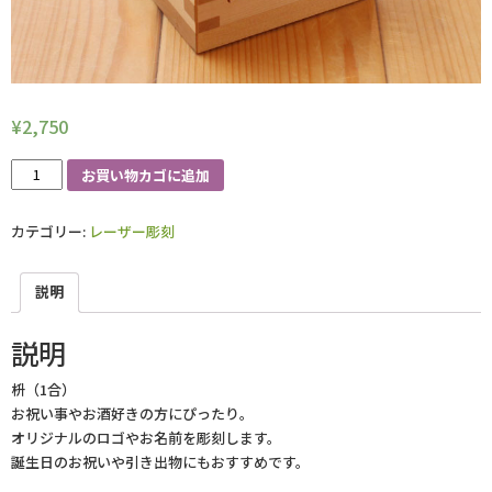
¥
2,750
レ
お買い物カゴに追加
ー
ザ
カテゴリー:
レーザー彫刻
ー
彫
刻
説明
升
個
説明
枡（1合）
お祝い事やお酒好きの方にぴったり。
オリジナルのロゴやお名前を彫刻します。
誕生日のお祝いや引き出物にもおすすめです。